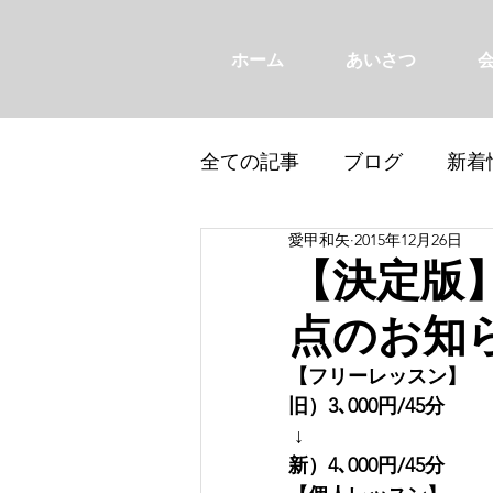
ホーム
あいさつ
全ての記事
ブログ
新着
愛甲和矢
2015年12月26日
【決定版
点のお知
【フリーレッスン】
旧）3､000円/45分
↓
新）4､000円/45分