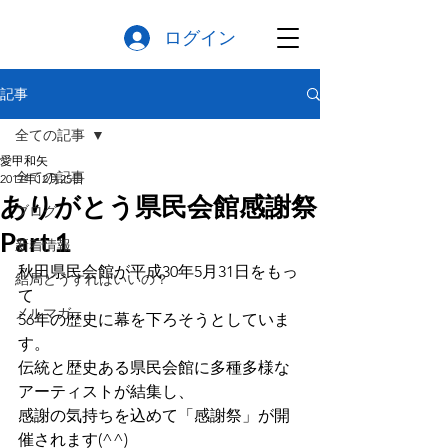
ログイン
記事
全ての記事
愛甲和矢
全ての記事
2017年12月25日
ありがとう県民会館感謝祭
ブログ
Part１
新着情報
秋田県民会館が平成30年5月31日をもっ
結局どうすればいいの？
て
メルマガ
56年の歴史に幕を下ろそうとしていま
す。
伝統と歴史ある県民会館に多種多様な
アーティストが結集し、
感謝の気持ちを込めて「感謝祭」が開
催されます(^^)