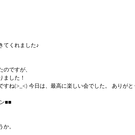
きてくれました♪
たのですが、
りました！
すね(>_<) 今日は、最高に楽しい会でした。 ありが
ン■■
うか。