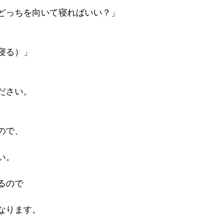
どっちを向いて寝ればいい？」
寝る）」
。
ださい。
ので、
い。
るので
なります。