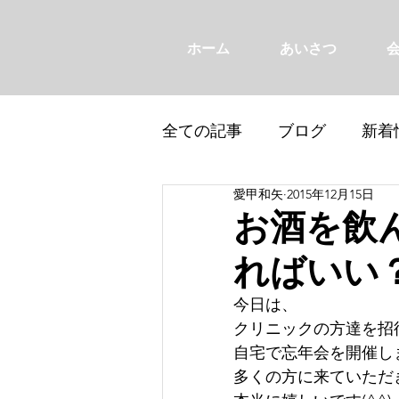
ホーム
あいさつ
全ての記事
ブログ
新着
愛甲和矢
2015年12月15日
お酒を飲
ればいい
今日は、
クリニックの方達を招
自宅で忘年会を開催し
多くの方に来ていただ