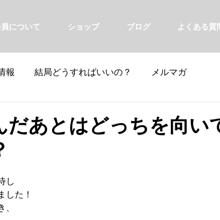
会員について
ショップ
ブログ
よくある質
情報
結局どうすればいいの？
メルマガ
んだあとはどっちを向い
？
待し
ました！
き、