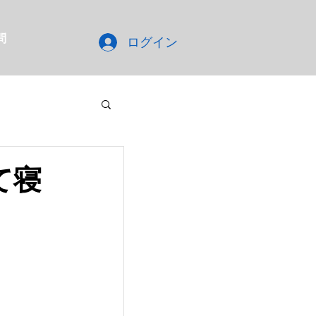
問
ログイン
て寝