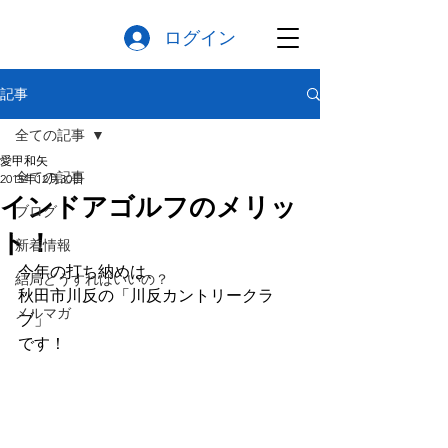
ログイン
記事
全ての記事
愛甲和矢
全ての記事
2015年12月30日
インドアゴルフのメリッ
ブログ
ト！
新着情報
今年の打ち納めは、
結局どうすればいいの？
秋田市川反の「川反カントリークラ
メルマガ
ブ」
です！