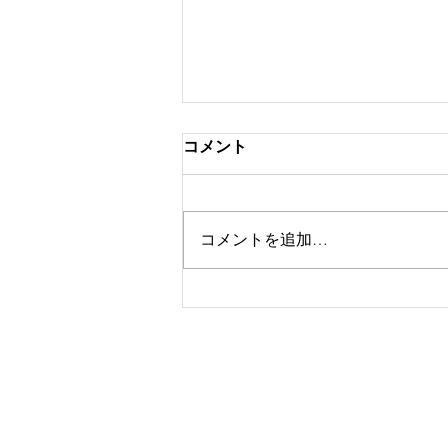
コメント
コメントを追加…
ゴルフスクール定員変更の
お知らせ
​電 話：080-7697-79
メール：
info@golfdia.n
​
特定商取引法に基づく表