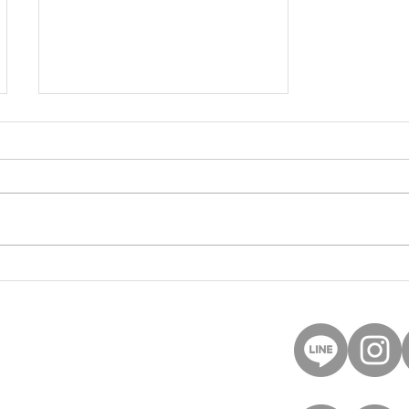
鳥取のゴルフレッスンなら
シミュレーションゴルフエ
レコン
40
et
記