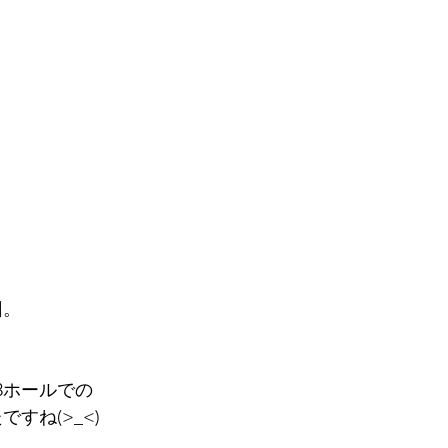
回。
3ホールでの
すね(>_<)