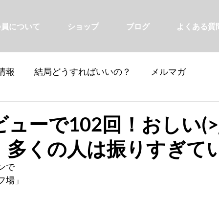
会員について
ショップ
ブログ
よくある質
情報
結局どうすればいいの？
メルマガ
ューで102回！おしい(>_
！多くの人は振りすぎて
ンで
フ場」