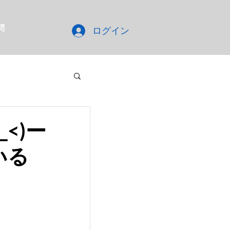
問
ログイン
<)ー
いる