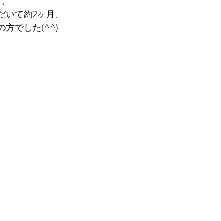
月、
だいて約2ヶ月、
方でした(^^)