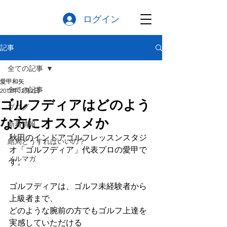
ログイン
記事
全ての記事
愛甲和矢
全ての記事
2017年12月2日
ゴルフディアはどのよう
ブログ
な方にオススメか
新着情報
秋田のインドアゴルフレッスンスタジ
結局どうすればいいの？
オ「ゴルフディア」代表プロの愛甲で
メルマガ
す。
ゴルフディアは、ゴルフ未経験者から
上級者まで、
どのような腕前の方でもゴルフ上達を
実感していただける