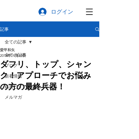
ログイン
記事
全ての記事
愛甲和矢
全ての記事
2016年11月18日
ダフリ、トップ、シャン
ブログ
ク！アプローチでお悩み
新着情報
の方の最終兵器！
結局どうすればいいの？
メルマガ