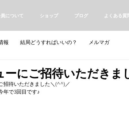
会員について
ショップ
ブログ
よくある質
情報
結局どうすればいいの？
メルマガ
ューにご招待いただきまし
招待いただきました＼(^^)／
今年で3回目です♪