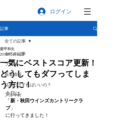
ログイン
記事
全ての記事
愛甲和矢
全ての記事
2016年5月16日
一気にベストスコア更新！
ブログ
どうしてもダフってしま
新着情報
う方に！
結局どうすればいいの？
今日は
メルマガ
「
新・秋田ウインズカントリークラ
ブ
」
に行ってきました！