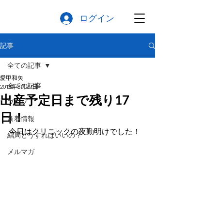
ログイン
記事
全ての記事
愛甲和矢
全ての記事
2016年8月29日
出産予定日まで残り17
ブログ
日！
新着情報
今日はクリニックの夜勤明けでした！
結局どうすればいいの？
メルマガ