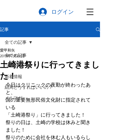
ログイン
記事
全ての記事
愛甲和矢
全ての記事
2015年7月21日
土崎港祭りに行ってきまし
ブログ
た！
新着情報
今日はクリニックの夜勤が終わったあ
結局どうすればいいの？
と、
メルマガ
国の重要無形民俗文化財に指定されて
いる
「土崎港祭り」に行ってきました！
祭りの日は、土崎の学校は休みと聞き
ました！
祭りのために会社を休む人もいるらし