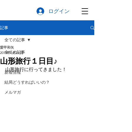
ログイン
記事
全ての記事
愛甲和矢
全ての記事
2015年6月21日
山形旅行１日目♪
ブログ
山形旅行に行ってきました！
新着情報
結局どうすればいいの？
メルマガ