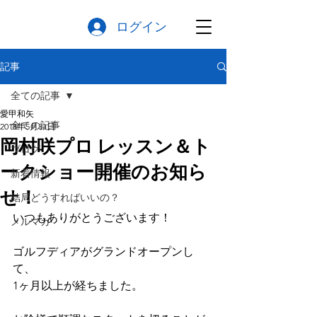
ログイン
記事
全ての記事
愛甲和矢
全ての記事
2018年5月31日
岡村咲プロ レッスン＆ト
ブログ
ークショー開催のお知ら
新着情報
せ！
結局どうすればいいの？
いつもありがとうございます！
メルマガ
ゴルフディアがグランドオープンし
て、
1ヶ月以上が経ちました。