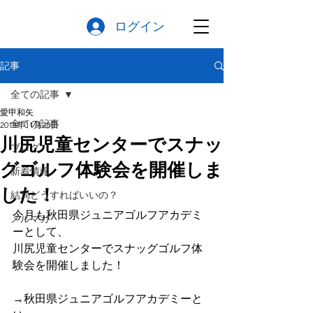
ログイン
記事
全ての記事
愛甲和矢
全ての記事
2018年11月28日
川尻児童センターでスナッ
ブログ
グゴルフ体験会を開催しま
新着情報
した！
結局どうすればいいの？
今月も秋田県ジュニアゴルフアカデミ
メルマガ
ーとして、
川尻児童センターでスナッグゴルフ体
験会を開催しました！
→秋田県ジュニアゴルフアカデミーと