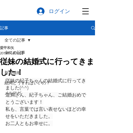
ログイン
記事
全ての記事
愛甲和矢
全ての記事
2014年6月10日
従妹の結婚式に行ってきま
ブログ
した！
新着情報
従妹の紀子ちゃんの結婚式に行ってき
結局どうすればいいの？
ました(^^)
メルマガ
道満さん、紀子ちゃん、ご結婚おめで
とうございます！
私も、言葉では言い表せないほどの幸
せをいただきました。
お二人ともお幸せに。