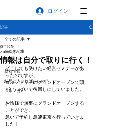
ログイン
記事
全ての記事
愛甲和矢
全ての記事
2018年4月23日
情報は自分で取りに行く！
ブログ
どうしても受けたい経営セミナーがあ
新着情報
ったのですが、
結局どうすればいいの？
ゴルフディアのグランドオープンで頭
がいっぱいで後回しにしていました。
メルマガ
お陰様で無事にグランドオープンする
ことができ、
急いで予約し急遽東京へ行っていきま
した！