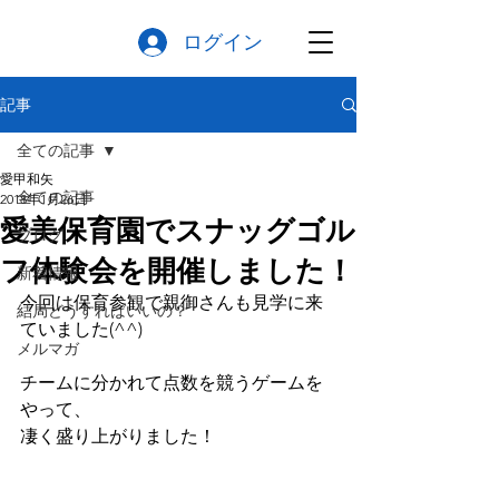
ログイン
記事
全ての記事
愛甲和矢
全ての記事
2018年1月26日
愛美保育園でスナッグゴル
ブログ
フ体験会を開催しました！
新着情報
今回は保育参観で親御さんも見学に来
結局どうすればいいの？
ていました(^^)
メルマガ
チームに分かれて点数を競うゲームを
やって、
凄く盛り上がりました！