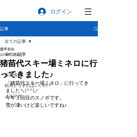
ログイン
記事
全ての記事
愛甲和矢
全ての記事
2014年3月8日
猪苗代スキー場ミネロに行
ブログ
ってきました♪
新着情報
「猪苗代スキー場ミネロ」に行ってき
結局どうすればいいの？
ました＼(^^)／
メルマガ
今年３回目のスノボです。
雪が凄いけど楽しいですね♪