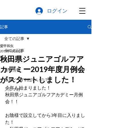
ログイン
記事
全ての記事
愛甲和矢
全ての記事
2019年4月21日
秋田県ジュニアゴルフア
ブログ
カデミー2019年度月例会
新着情報
がスタートしました！
結局どうすればいいの？
今年も始まりました！
メルマガ
秋田県ジュニアゴルフアカデミー月例
会！！
お陰様で設立してから3年目に入りまし
た！