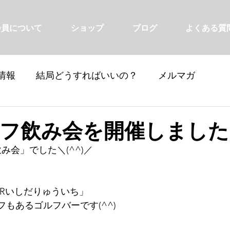
会員について
ショップ
ブログ
よくある質
情報
結局どうすればいいの？
メルマガ
ルフ飲み会を開催しました
み会」でした＼(^^)／
ARいしだりゅういち」
もあるゴルフバーです(^^)