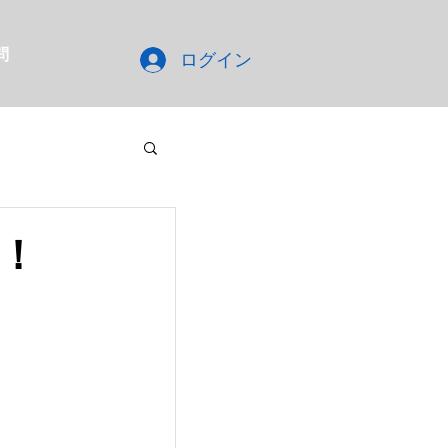
問
ログイン
！