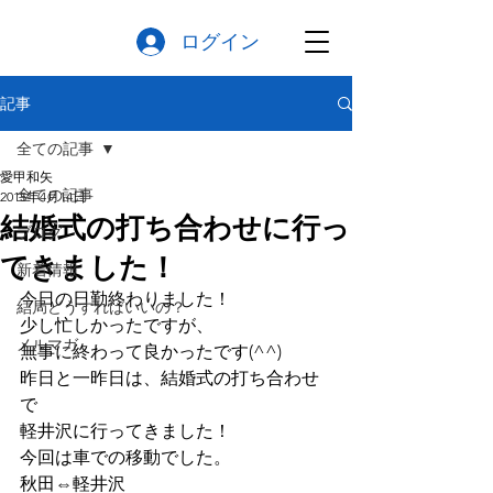
ログイン
記事
全ての記事
愛甲和矢
全ての記事
2015年4月14日
結婚式の打ち合わせに行っ
ブログ
てきました！
新着情報
今日の日勤終わりました！
結局どうすればいいの？
少し忙しかったですが、
メルマガ
無事に終わって良かったです(^^)
昨日と一昨日は、結婚式の打ち合わせ
で
軽井沢に行ってきました！
今回は車での移動でした。
秋田⇔軽井沢