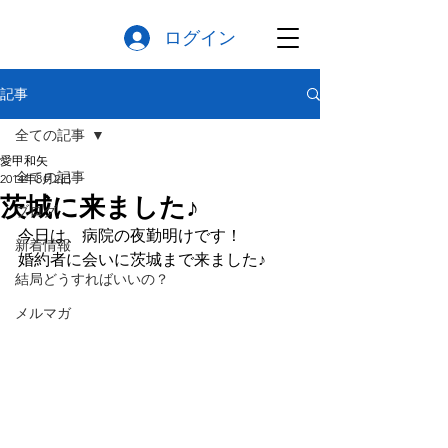
ログイン
記事
全ての記事
愛甲和矢
全ての記事
2014年8月2日
茨城に来ました♪
ブログ
今日は、病院の夜勤明けです！
新着情報
婚約者に会いに茨城まで来ました♪
結局どうすればいいの？
メルマガ