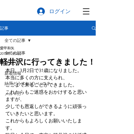
ログイン
記事
全ての記事
愛甲和矢
全ての記事
2015年3月2日
軽井沢に行ってきました！
ブログ
本日、3月2日で31歳になりました。
新着情報
本当に多くの方に支えられ、
結局どうすればいいの？
ここまで来ることができました。
これからもご迷惑をおかけすると思い
メルマガ
ますが、
少しでも恩返しができるように頑張っ
ていきたいと思います。
これからもよろしくお願いいたしま
す。