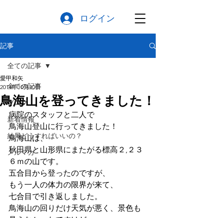
ログイン
記事
全ての記事
愛甲和矢
全ての記事
2014年10月10日
鳥海山を登ってきました！
ブログ
病院のスタッフと二人で
新着情報
鳥海山登山に行ってきました！
結局どうすればいいの？
鳥海山は、
秋田県と山形県にまたがる標高２,２３
メルマガ
６ｍの山です。
五合目から登ったのですが、
もう一人の体力の限界が来て、
七合目で引き返しました。
鳥海山の回りだけ天気が悪く、景色も