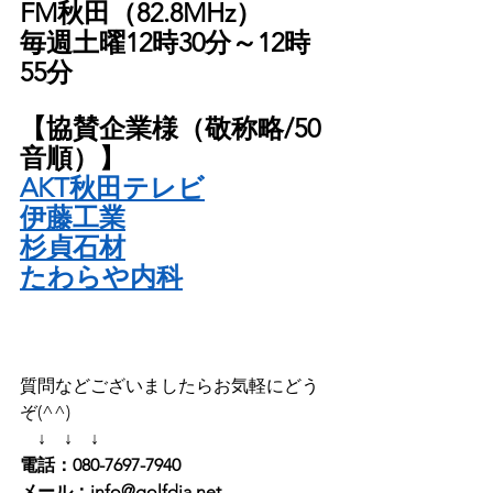
FM秋田（82.8MHz）
毎週土曜12時30分～12時
55分
【協賛企業様（敬称略/50
音順）】
AKT秋田テレビ
伊藤工業
杉貞石材
たわらや内科
質問などございましたらお気軽にどう
ぞ(^^)
　↓　↓　↓
電話：080-7697-7940
メール：info@golfdia.net