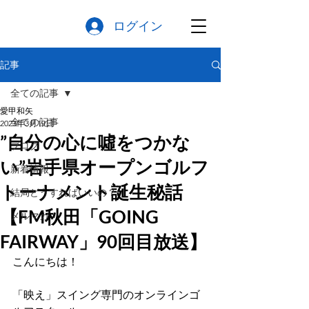
ログイン
記事
全ての記事
愛甲和矢
全ての記事
2023年3月19日
”自分の心に噓をつかな
ブログ
い”岩手県オープンゴルフ
新着情報
トーナメント誕生秘話
結局どうすればいいの？
【FM秋田「GOING
メルマガ
FAIRWAY」90回目放送】
こんにちは！
「映え」スイング専門のオンラインゴ