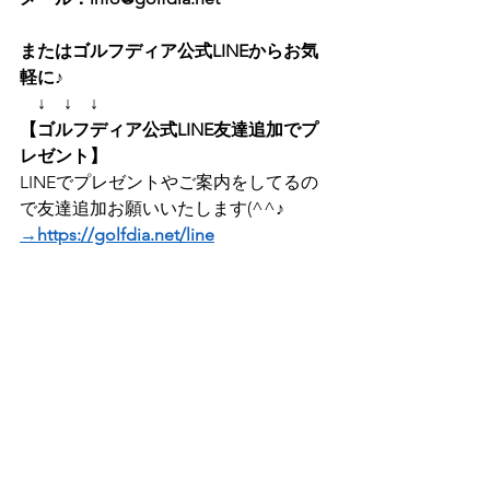
またはゴルフディア公式LINEからお気
軽に♪　
　↓　↓　↓
【ゴルフディア公式LINE友達追加でプ
レゼント】
LINEでプレゼントやご案内をしてるの
で友達追加お願いいたします(^^♪   
→https://golfdia.net/line
＝＝＝＝＝＝＝＝＝＝＝＝＝＝＝＝       
【ゴルフディア入会手順】
１、まずは会員登録をする       
２、支払い情報（クレジットカードか
Paypal）を入力する        
３、体験入会がスタート！        
※7日間の体験入会終了前に退会手続き