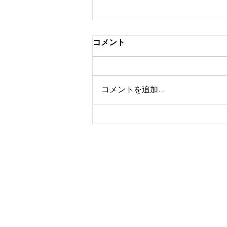
コメント
コメントを追加…
ゴルフスクール定員変更の
お知らせ
​電 話：080-7697-79
メール：
info@golfdia.n
​
特定商取引法に基づく表
Copyright © 2020
GOL