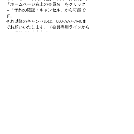
「ホームページ右上の会員名」をクリック
→「予約の確認・キャンセル」から可能で
す。
それ以降のキャンセルは、080-7697-7940ま
でお願いいたします。（会員専用ラインから
のご連絡でも大丈夫です）
キャンセル料はかかりません。
連絡先
08076977940
info@golfdia.net
日本、秋田県秋田市山王沼田町１−１５