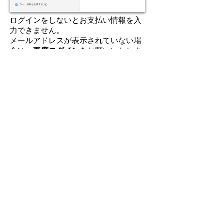
ログインをしないとお支払い情報を入
力できません。
メールアドレスが表示されていない場
合は、
再度ログイン
をお願いいたしま
す。
以上で、入学手続き完了です。
登録したメールに、登録完了メー
ルが届いているのを確認してくだ
さい。
これで会員ページにも入れるよう
になり、全サービスを受けること
ができます！