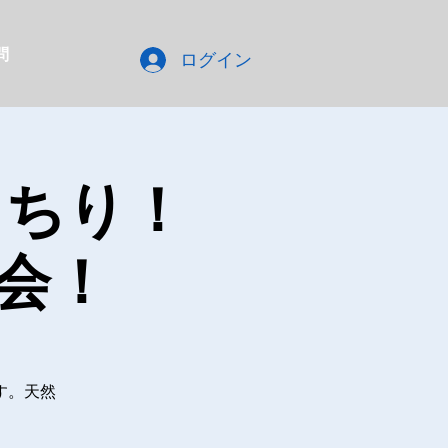
問
ログイン
っちり！
会！
す。天然