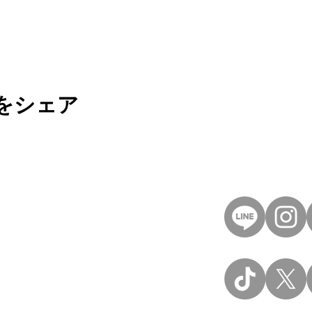
をシェア
40
et
記
FDIA
all right reserved