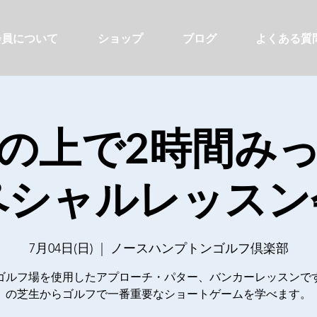
会員について
ショップ
ブログ
よくある質
の上で2時間み
ペシャルレッスン
7月04日(日)
  |  
ノースハンプトンゴルフ倶楽部
ゴルフ場を使用したアプローチ・パター、バンカーレッスンで
の芝生からゴルフで一番重要なショートゲームを学べます。