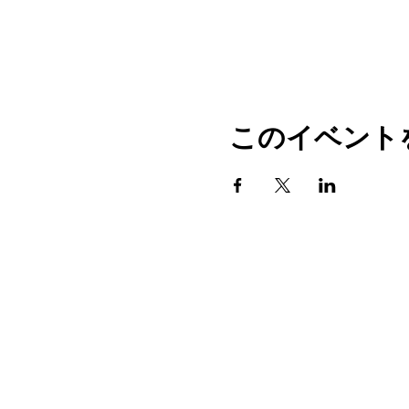
このイベント
​電 話：080-7697-79
メール：
info@golfdia.n
​
特定商取引法に基づく表
Copyright © 2020
GOL