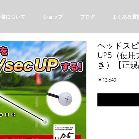
会員について
ショップ
ブログ
よくある質
ヘッドスピ
UP5（使用
き）【正規
価
￥13,640
格