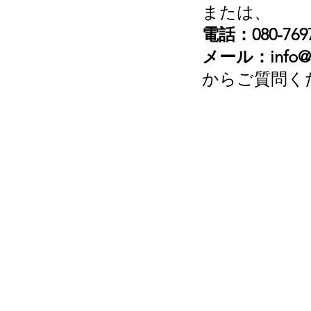
または、
電話：080-7697
​メール：
info@
​からご質問くだ
​電 話：080-7697-79
メール：
info@golfdia.n