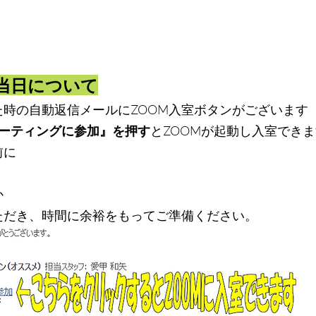
当日について
た時の自動返信メールにZOOM入室ボタンがございます
ミーティングに参加』を押す
とZOOMが起動し入室でき
前に
か
ただき、時間に
余裕をもってご準備ください。