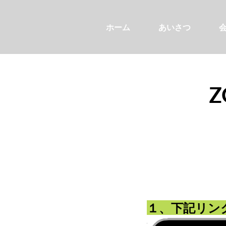
ホーム
あいさつ
１、下記リン