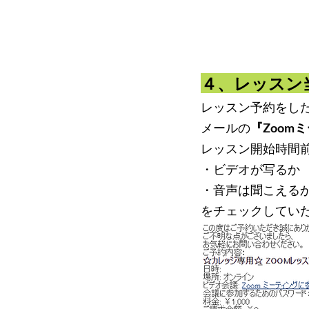
４、レッスン
レッスン予約をし
メールの
『Zoom
レッスン開始時間
・ビデオが写るか
・音声は聞こえる
​をチェックしてい