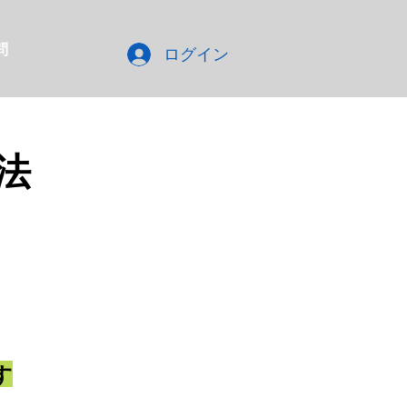
問
ログイン
法
）
​