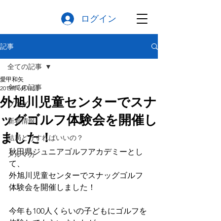
ログイン
記事
全ての記事
愛甲和矢
全ての記事
2019年6月18日
外旭川児童センターでスナ
ブログ
ッグゴルフ体験会を開催し
新着情報
ました！
結局どうすればいいの？
秋田県ジュニアゴルフアカデミーとし
メルマガ
て、
外旭川児童センターでスナッグゴルフ
体験会を開催しました！
今年も100人くらいの子どもにゴルフを