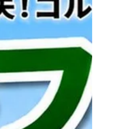
します。 PGAティーチングプロ愛甲和矢
が直接サポート 私はJPGA（日本プロゴルフ協会）
公認ティーチングプロとして、これまで数千名以
上のレッスンを担当してきました。 また、 テレビ
出演 ラジオ番組「GOING FAIRWAY」 ジュニア育
成 自分自身の競技経験 准看護師として病院勤務 な
ど、幅広い経験を活かし、 「分かりやすく」「す
ぐに実践できる」「結果につながる」 レッスンを
心掛けています。 初心者からシングルプレーヤ
ー、競技ゴルファーまで安心してご相談くださ
い。 エレコンだからできる本格オン