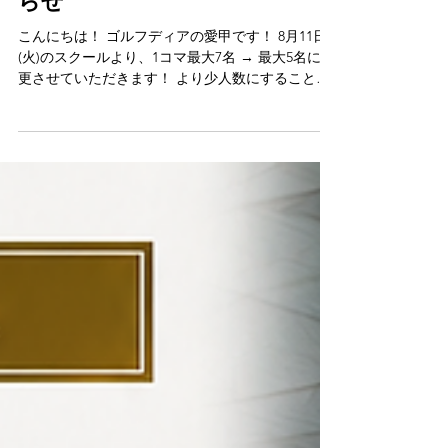
ゴルフスクール定員変更のお知
らせ
こんにちは！ ゴルフディアの愛甲です！ 8月11日
(火)のスクールより、1コマ最大7名 → 最大5名に変
更させていただきます！ より少人数にすること
で、お一人おひとりのスイングやお悩みを、これ
まで以上にしっかり見てお伝えしていきたいと思
っています(^^) 料金の変更はありません。 定員が
少なくなるため、コマによってはご予約が取りに
くくなる場合もございます。 ご希望の時間がある
方は、お早めのご予約がおすすめです！ これから
もより良いレッスンをお届けしていきます⛳️ たく
さんのご予約をお待ちしております✨ →スクール
予約はこちら