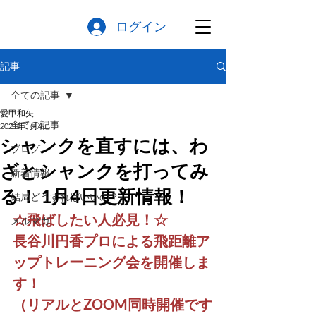
ログイン
記事
全ての記事
愛甲和矢
全ての記事
2021年1月4日
シャンクを直すには、わ
ブログ
ざとシャンクを打ってみ
新着情報
る！ 1月4日更新情報！
結局どうすればいいの？
☆飛ばしたい人必見！☆
メルマガ
長谷川円香プロによる飛距離ア
ップトレーニング会を開催しま
す！
（リアルとZOOM同時開催です