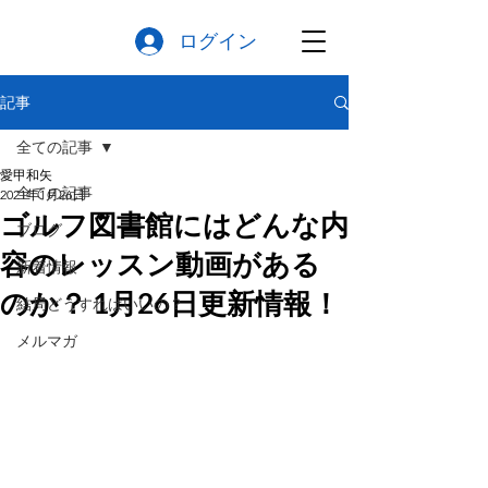
ログイン
記事
全ての記事
愛甲和矢
全ての記事
2021年1月26日
ゴルフ図書館にはどんな内
ブログ
容のレッスン動画がある
新着情報
のか？ 1月26日更新情報！
結局どうすればいいの？
メルマガ