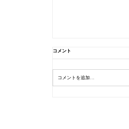
コメント
コメントを追加…
ゴルフスクール定員変更の
お知らせ
​電 話：080-7697-79
メール：
info@golfdia.n