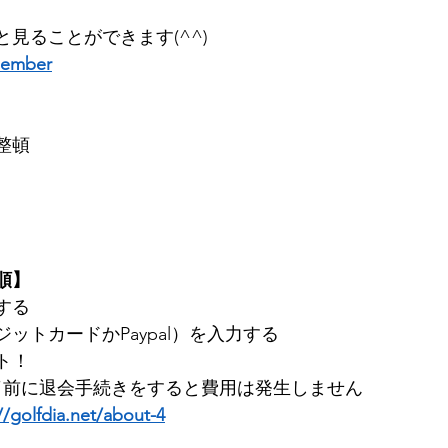
見ることができます(^^) 
member
整頓
順】
る ​
ットカードかPaypal）を入力する 
    
了前に退会手続きをすると費用は発生しません 
//golfdia.net/about-4