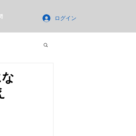
問
ログイン
にな
え