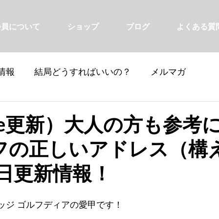
会員について
ショップ
ブログ
よくある質
情報
結局どうすればいいの？
メルマガ
ube更新）大人の方も参考
フの正しいアドレス（構
6日更新情報！
ッジ ゴルフディアの愛甲です！