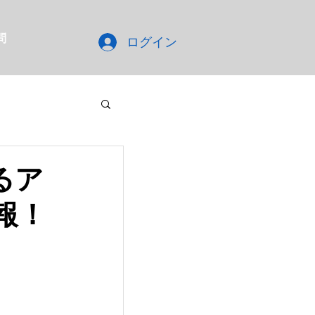
問
ログイン
るア
報！