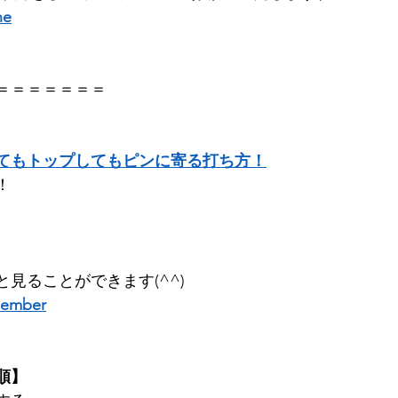
ne
＝＝＝＝＝＝＝
、
てもトップしてもピンに寄る打ち方！
  
見ることができます(^^) 
member
順】