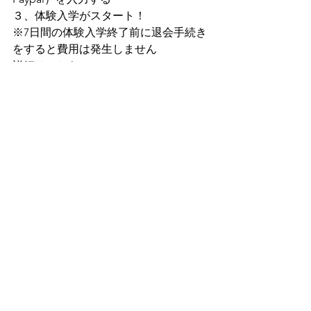
３、体験入学がスタート！    
※7日間の体験入学終了前に退会手続き
をすると費用は発生しません 
詳細はこちら 
→ 
https://golfdia.net/about-4
より喜んでいただけるサービスを目指
していきます
お気づきの点がございましたらご連絡
ください(^^♪
★ポチッと応援クリックしていただけ
ると嬉しいです！
最近人気のゴルフブログも見れます！