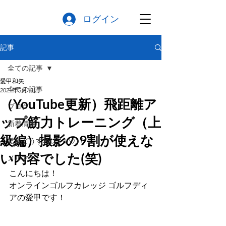
ログイン
記事
全ての記事
愛甲和矢
全ての記事
2021年5月15日
（YouTube更新）飛距離ア
ブログ
ップ筋力トレーニング（上
新着情報
級編）撮影の9割が使えな
結局どうすればいいの？
い内容でした(笑)
メルマガ
こんにちは！
オンラインゴルフカレッジ ゴルフディ
アの愛甲です！