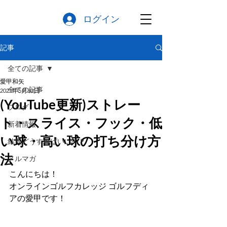
ログイン
記事
全ての記事
愛甲和矢
全ての記事
2021年5月30日
(YouTube更新)ストレー
ブログ
ト・スライス・フック・低
新着情報
い球・高い球の打ち分け方
結局どうすればいいの？
法
メルマガ
こんにちは！
オンラインゴルフカレッジ ゴルフディ
アの愛甲です！