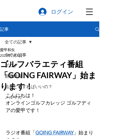
ログイン
記事
全ての記事
愛甲和矢
全ての記事
2021年7月1日
ゴルフバラエティ番組
ブログ
「GOING FAIRWAY」始ま
新着情報
ります！
結局どうすればいいの？
こんにちは！
メルマガ
オンラインゴルフカレッジ ゴルフディ
アの愛甲です！
ラジオ番組「
GOING FAIRWAY
」始まり