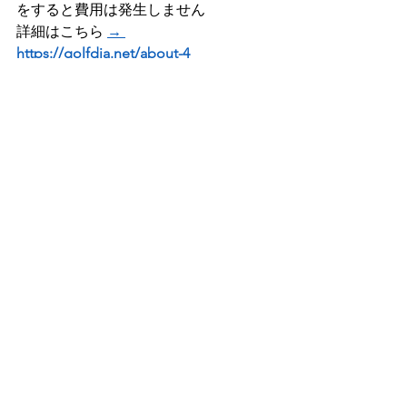
をすると費用は発生しません 
詳細はこちら 
→ 
https://golfdia.net/about-4
より喜んでいただけるサービスを目指
していきますので、
お気づきの点がございましたらご連絡
ください(^^♪
★ポチッと応援クリックしていただけ
ると嬉しいです！
最近人気のゴルフブログも見れます！