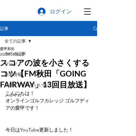
ログイン
記事
全ての記事
愛甲和矢
全ての記事
2021年10月2日
スコアの波を小さくする
ブログ
コツ【FM秋田「GOING
新着情報
FAIRWAY」13回目放送】
結局どうすればいいの？
こんにちは！
メルマガ
オンラインゴルフカレッジ ゴルフディ
アの愛甲です！
今日はYouTube更新しました！