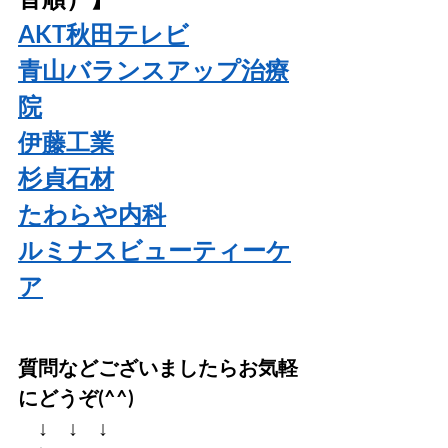
AKT秋田テレビ
青山バランスアップ治療
院
伊藤工業
杉貞石材
たわらや内科
ルミナスビューティーケ
ア
質問などございましたらお気軽
にどうぞ(^^)
↓　↓　↓