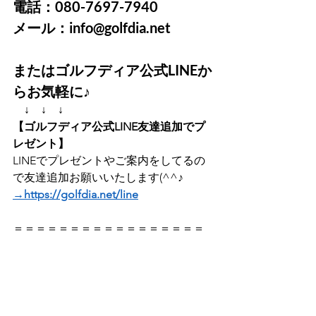
電話：080-7697-7940
メール：info@golfdia.net
またはゴルフディア公式LINEか
らお気軽に♪
　↓　↓　↓
【ゴルフディア公式LINE友達追加でプ
レゼント】
LINEでプレゼントやご案内をしてるの
で友達追加お願いいたします(^^♪ 
→https://golfdia.net/line
＝＝＝＝＝＝＝＝＝＝＝＝＝＝＝＝＝  
【本日の更新情報】 
 今日のレッスン動画は、 
【ラジオ】GOING FAIRWAY18回目放
送
をアップいたしました！    