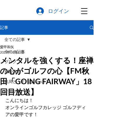
ログイン
記事
全ての記事
愛甲和矢
全ての記事
2021年10月31日
メンタルを強くする！座禅
ブログ
の心がゴルフの心【FM秋
新着情報
田「GOING FAIRWAY」18
結局どうすればいいの？
回目放送】
メルマガ
こんにちは！
オンラインゴルフカレッジ ゴルフディ
アの愛甲です！