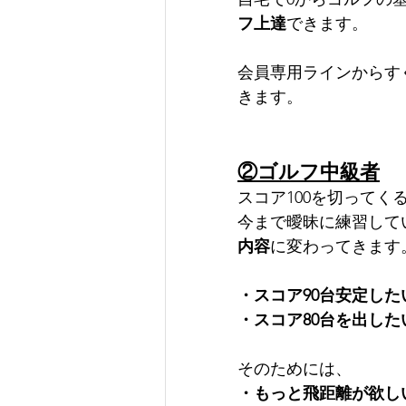
フ上達
できます。
会員専用ラインからす
きます。
②ゴルフ中級者
スコア100を切って
今まで曖昧に練習して
内容
に変わってきます
・スコア90台安定した
・スコア80台を出した
そのためには、
・もっと飛距離が欲し