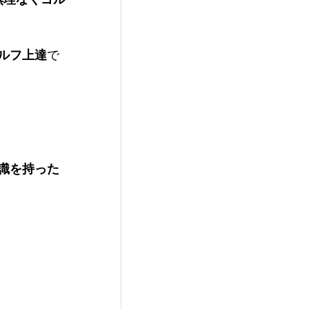
ルフ上達
で
識を持った