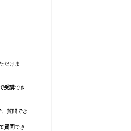
ただけま
で受講
でき
で、質問でき
て質問
でき