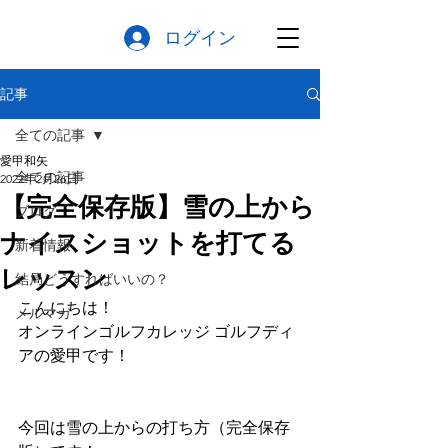
ログイン
記事
全ての記事
愛甲和矢
全ての記事
2022年2月26日
【完全保存版】雪の上から
ブログ
ナイスショットを打てる
新着情報
レッスン
結局どうすればいいの？
こんにちは！
メルマガ
オンラインゴルフカレッジ ゴルフディ
アの愛甲です！
今回は雪の上からの打ち方（完全保存