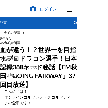
ログイン
記事
全ての記事
愛甲和矢
全ての記事
2022年3月13日
血が違う！？世界一を目指
ブログ
すプロドラコン選手！日本
新着情報
記録380ヤード秘話【FM秋
結局どうすればいいの？
田「GOING FAIRWAY」37
メルマガ
回目放送】
こんにちは！
オンラインゴルフカレッジ ゴルフディ
アの愛甲です！