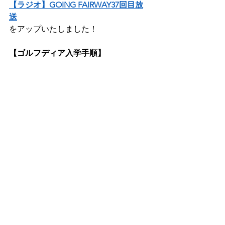
【ラジオ】GOING FAIRWAY37回目放
送
をアップいたしました！          
【ゴルフディア入学手順】
１、まずは会員登録をする    
２、支払い情報（クレジットカードか
Paypal）を入力する     
３、体験入学がスタート！   
※7日間の体験入学終了前に退会手続き
をすると費用は発生しません     
詳細はこちら 
→ https://golfdia.net/about-4
より喜んでいただけるサービスを目指
していきますので、   
お気づきの点がございましたらご連絡
ください(^^♪