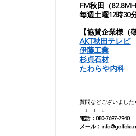
FM秋田（82.8M
毎週土曜12時30分
【協賛企業様（敬
AKT秋田テレビ
伊藤工業
杉貞石材
たわらや内科
質問などございましたら
　↓　↓　↓
電話：080-7697-7940
メール：info@golfdia.n