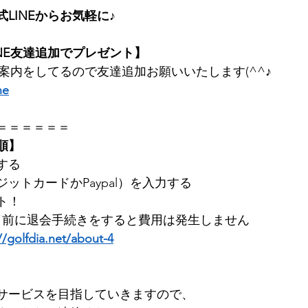
LINEからお気軽に♪　
NE友達追加でプレゼント】
案内をしてるので友達追加お願いいたします(^^♪   
ne
＝＝＝        
順】
     
カードかPaypal）を入力する        
      
に退会手続きをすると費用は発生しません        
//golfdia.net/about-4
ービスを目指していきますので、      