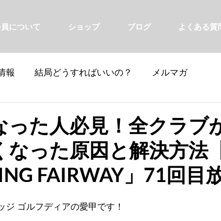
会員について
ショップ
ブログ
よくある質
情報
結局どうすればいいの？
メルマガ
なった人必見！全クラブ
くなった原因と解決方法【
NG FAIRWAY」71回目
ッジ ゴルフディアの愛甲です！