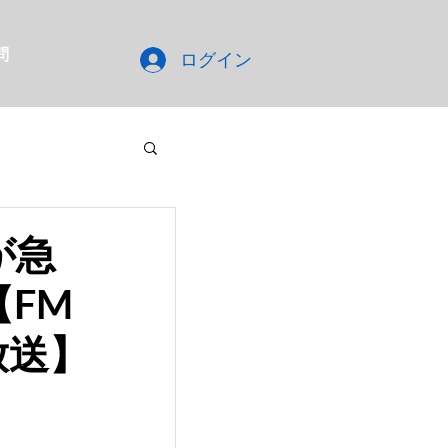
問
ログイン
が急
FM
放送】