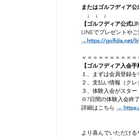
またはゴルフディア公式
　↓　↓　↓
【ゴルフディア公式LI
LINEでプレゼントやご
→https://golfdia.net/li
＝＝＝＝＝＝＝＝＝＝＝＝＝
【ゴルフディア入会手
１、まずは会員登録をする  
２、支払い情報（クレジット
３、体験入会がスタート！  
※7日間の体験入会終了前
詳細はこちら 
→ https:
より喜んでいただけるサ