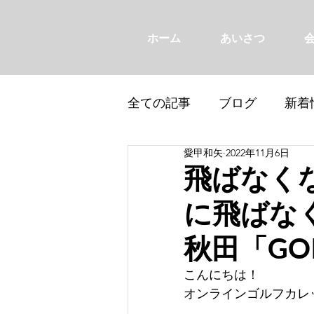
ホーム
あいさつ
全ての記事
ブログ
新着
愛甲和矢
2022年11月6日
飛ばなく
に飛ばな
秋田「GOI
こんにちは！
オンラインゴルフカレ