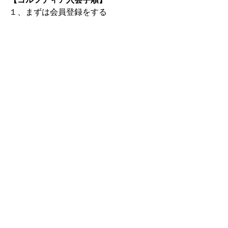
１、まずは会員登録をする       
２、支払い情報（クレジットカードか
Paypal）を入力する        
３、体験入会がスタート！        
※7日間の体験入会終了前に退会手続き
をすると費用は発生しません        
詳細はこちら 
→ 
https://golfdia.net/about-4
すべて表示
最新記事