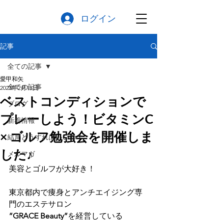
ログイン
記事
全ての記事
愛甲和矢
全ての記事
2023年2月15日
ベストコンディションで
ブログ
プレーしよう！ビタミンC
新着情報
× ゴルフ勉強会を開催しま
結局どうすればいいの？
した♪
メルマガ
美容とゴルフが大好き！
東京都内で痩身とアンチエイジング専
門のエステサロン
”GRACE Beauty”
を経営している