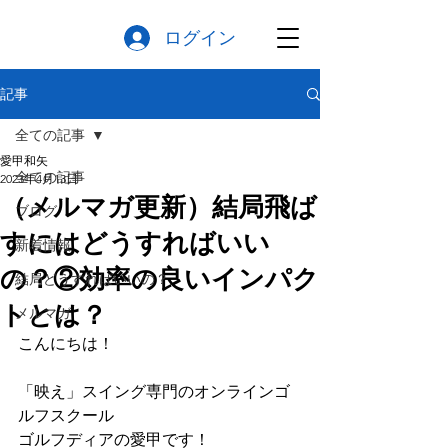
ログイン
記事
全ての記事
愛甲和矢
全ての記事
2023年4月13日
（メルマガ更新）結局飛ば
ブログ
すにはどうすればいい
新着情報
の？②効率の良いインパク
結局どうすればいいの？
トとは？
メルマガ
こんにちは！
「映え」スイング専門のオンラインゴ
ルフスクール
ゴルフディアの愛甲です！