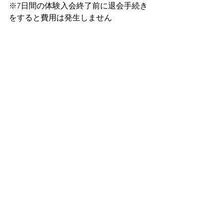
※7日間の体験入会終了前に退会手続き
をすると費用は発生しません        
詳細はこちら 
→ 
https://golfdia.net/about-4
より喜んでいただけるサービスを目指
していきますので、      
お気づきの点がございましたらご連絡
ください(^^♪
すべて表示
最新記事