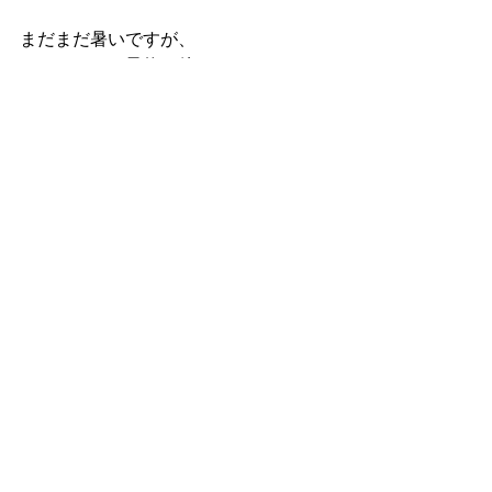
まだまだ暑いですが、
たくさんのご予約お待ちしてます♪
すべて表示
最新記事