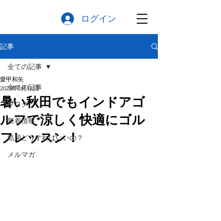
ログイン
記事
全ての記事
愛甲和矢
全ての記事
2023年8月15日
暑い秋田でもインドアゴ
ブログ
ルフで涼しく快適にゴル
新着情報
フレッスン！
結局どうすればいいの？
メルマガ